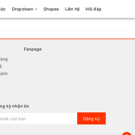
tức
Dropdown
Shopee
Liên hệ
Hỏi đáp
Fanpage
hàng
ả
hành
ng ký nhận tin
Đăng ký